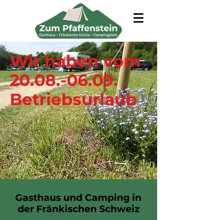
Wir haben vom
20.08.-06.09
.
Betriebsurlaub
Gasthaus und Camping in
der Fränkischen Schweiz