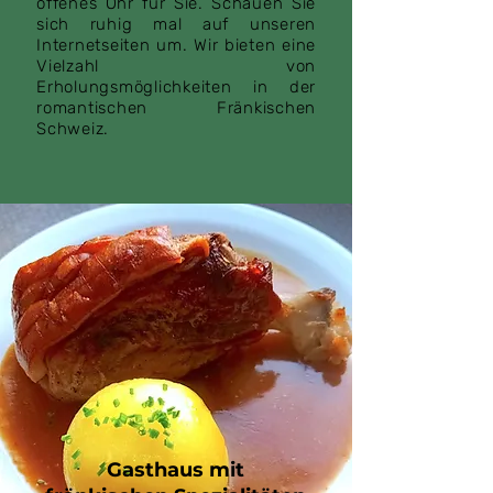
offenes Ohr für Sie. Schauen Sie
sich ruhig mal auf unseren
Internetseiten um. Wir bieten eine
Vielzahl von
Erholungsmöglichkeiten in der
romantischen Fränkischen
Schweiz.
Gasthaus mit