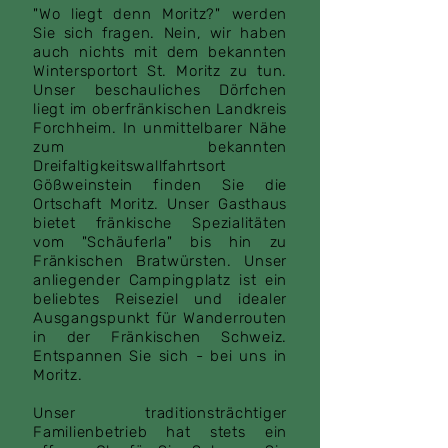
"Wo liegt denn Moritz?" werden
Sie sich fragen. Nein, wir haben
auch nichts mit dem bekannten
Wintersportort St. Moritz zu tun.
Unser beschauliches Dörfchen
liegt im oberfränkischen Landkreis
Forchheim. In unmittelbarer Nähe
zum bekannten
Dreifaltigkeitswallfahrtsort
Gößweinstein finden Sie die
Ortschaft Moritz. Unser Gasthaus
bietet fränkische Spezialitäten
vom "Schäuferla" bis hin zu
Fränkischen Bratwürsten. Unser
anliegender Campingplatz ist ein
beliebtes Reiseziel und idealer
Ausgangspunkt für Wanderrouten
in der Fränkischen Schweiz.
Entspannen Sie sich - bei uns in
Moritz.
Unser traditionsträchtiger
Familienbetrieb hat stets ein